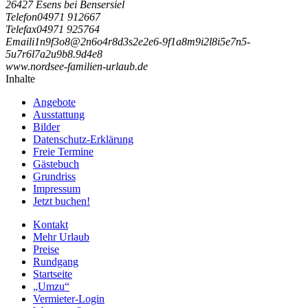
26427 Esens bei Bensersiel
Telefon
04971 912667
Telefax
04971 925764
Email
i
1
n
9
f
3
o
8
@
2
n
6
o
4
r
8
d
3
s
2
e
2
e
6
-
9
f
1
a
8
m
9
i
2
l
8
i
5
e
7
n
5
-
5
u
7
r
6
l
7
a
2
u
9
b
8
.
9
d
4
e
8
www.nordsee-familien-urlaub.de
Inhalte
Angebote
Ausstattung
Bilder
Datenschutz-Erklärung
Freie Termine
Gästebuch
Grundriss
Impressum
Jetzt buchen!
Kontakt
Mehr Urlaub
Preise
Rundgang
Startseite
„Umzu“
Vermieter-Login