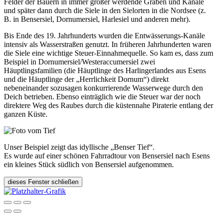
Felder der Bauern in immer größer werdende Gräben und Kanäle
und später dann durch die Siele in den Sielorten in die Nordsee (z.
B. in Bensersiel, Dornumersiel, Harlesiel und anderen mehr).
Bis Ende des 19. Jahrhunderts wurden die Entwässerungs-Kanäle
intensiv als Wasserstraßen genutzt. In früheren Jahrhunderten waren
die Siele eine wichtige Steuer-Einnahmequelle. So kam es, dass zum
Beispiel in Dornumersiel/Westeraccumersiel zwei
Häuptlingsfamilien (die Häuptlinge des Harlingerlandes aus Esens
und die Häuptlinge der „Herrlichkeit Dornum“) direkt
nebeneinander sozusagen konkurrierende Wasserwege durch den
Deich betrieben. Ebenso einträglich wie die Steuer war der noch
direktere Weg des Raubes durch die küstennahe Piraterie entlang der
ganzen Küste.
Unser Beispiel zeigt das idyllische „Benser Tief“.
Es wurde auf einer schönen Fahrradtour von Bensersiel nach Esens
ein kleines Stück südlich von Bensersiel aufgenommen.
dieses Fenster schließen